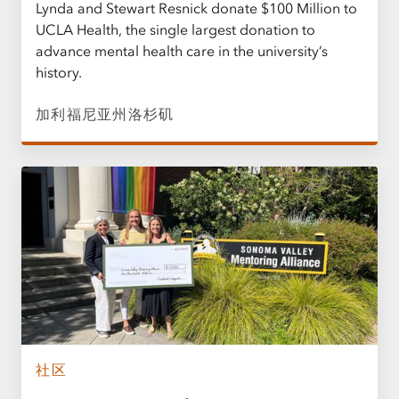
Lynda and Stewart Resnick donate $100 Million to
UCLA Health, the single largest donation to
advance mental health care in the university’s
history.
加利福尼亚州洛杉矶
社区