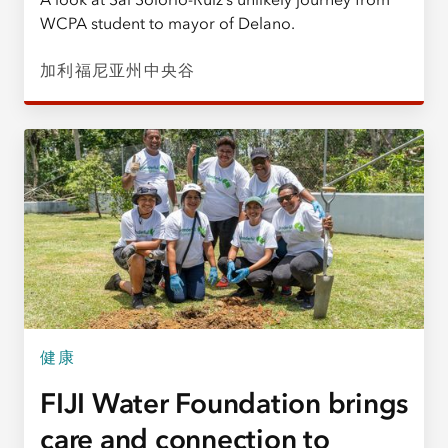
WCPA student to mayor of Delano.
加利福尼亚州中央谷
健康
FIJI Water Foundation brings
care and connection to