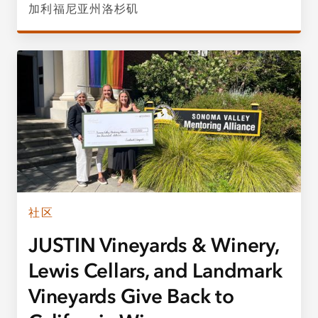
加利福尼亚州洛杉矶
社区
JUSTIN Vineyards & Winery,
Lewis Cellars, and Landmark
Vineyards Give Back to