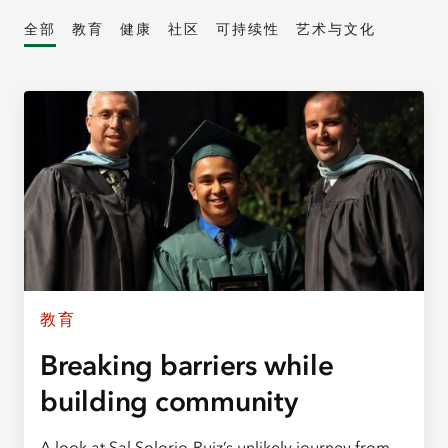
全部
教育
健康
社区
可持续性
艺术与文化
教育
Breaking barriers while
building community
A look at Sal Solorio-Ruiz’s unlikely journey from