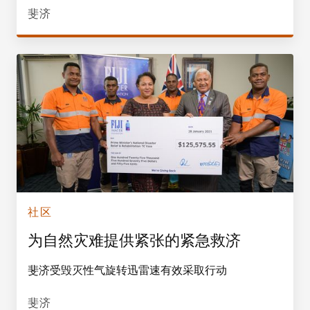
斐济
社区
为自然灾难提供紧张的紧急救济
斐济受毁灭性气旋转迅雷速有效采取行动
斐济