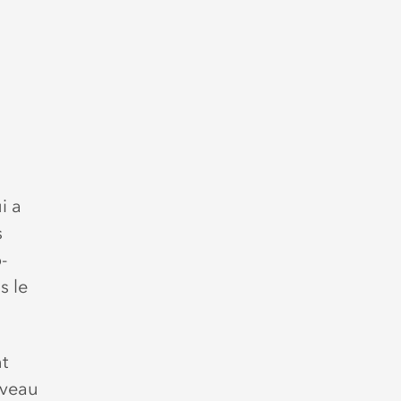
i a
s
-
s le
t
uveau