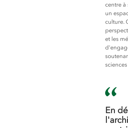
centre à
un espace
culture. 
perspecti
et les m
d'engage
soutenan
sciences
En dé
l'arc