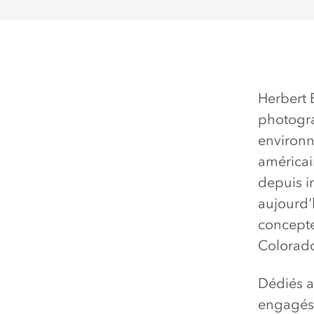
Herbert 
photogra
environne
américai
depuis i
aujourd'h
concepteu
Colorad
Dédiés a
engagés 