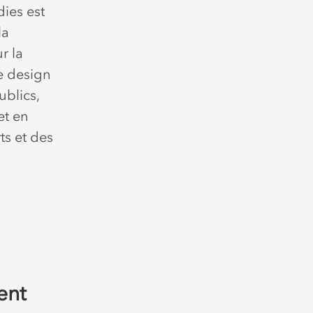
dies est
la
r la
le design
ublics,
et en
ts et des
ent