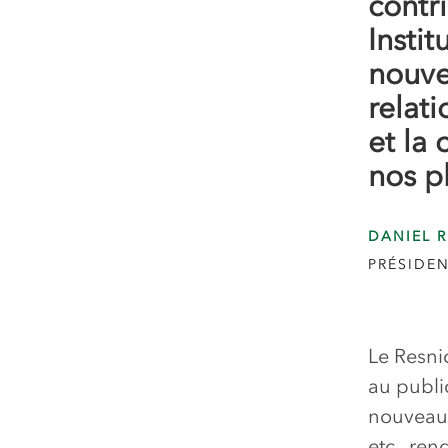
contr
Insti
nouve
relati
et la
nos p
DANIEL R
PRÉSIDEN
Le Resni
au public
nouveau c
etc., ren