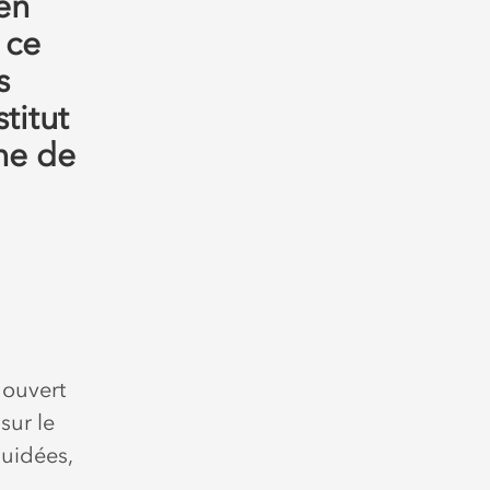
en
 ce
s
stitut
ne de
 ouvert
sur le
guidées,